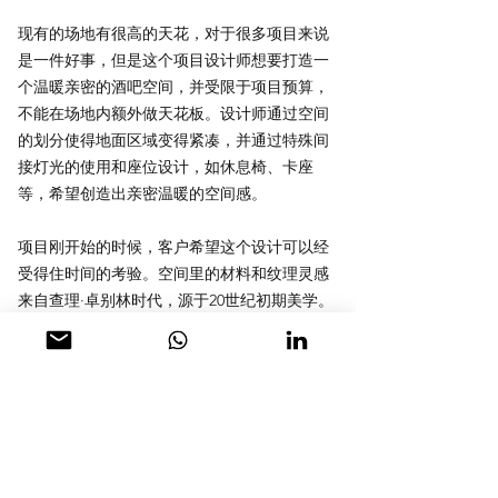
现有的场地有很高的天花，对于很多项目来说
是一件好事，但是这个项目设计师想要打造一
个温暖亲密的酒吧空间，并受限于项目预算，
不能在场地内额外做天花板。设计师通过空间
的划分使得地面区域变得紧凑，并通过特殊间
接灯光的使用和座位设计，如休息椅、卡座
等，希望创造出亲密温暖的空间感。
项目刚开始的时候，客户希望这个设计可以经
受得住时间的考验。空间里的材料和纹理灵感
来自查理·卓别林时代，源于20世纪初期美学。
设计师将经典永恒作为空间的美学概念，空间
被作为一个整体进行设计，LOGO上的发光的
蓝色是引导整个设计方向的关键颜色。设计师
运用不同纹路的深蓝色色调，使空间显得低调
独特。树疤是设计师在吧台区域特别探索的材
料，它是一种非常出人意料但又具有复古设计
感的材质。