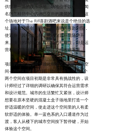
供世界一流的娱乐场地。场地位于以夜生活闻
名的兰桂坊中心的德己立街的建筑的八层，这
个场地对于The Riff喜剧酒吧来说是个绝佳的选
址。项目想要创造一个带有酒吧的喜剧剧院，
使置身于其中的人与下面的喧嚣环境隔绝开
来。项目的场地空间有很多的可能性，但是运
营和规范方面的要求使设计变得困难重重。
项目的功能分为两个彼此独立又互相依赖的空
间– 酒吧区和剧场空间。如何整合和连接这个
两个空间在项目初期是非常具有挑战性的，设
计师经过了详细的调研以确保其符合运营需求
和设计规范。城市的生活繁忙又紧张，设计师
想要在原本坚硬的混凝土盒子场地里打造一个
舒适温暖的空间，使走进这个空间里的人有柔
软舒适的体验。单一蓝色系的入口通道作为过
渡，客人从楼下的城市空间按下暂停键，开始
体验这个空间。