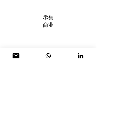
零售
商业
办公空间
服务内容
室内设计
家具、灯具及设备
（FF&E）