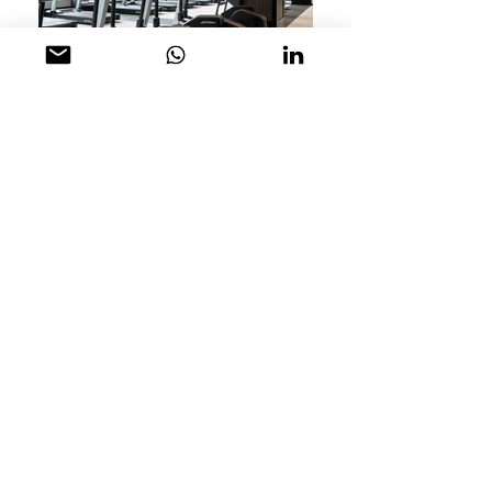
位于上海高端街区新天地的Bold健
身中心，是综合性健身场馆和极简
主义的完美结合。我们以质感营造
氛围，用明暗关系表现空间和层次
感。利用几种关键材料和纹理，打
造出精致流畅的设计，在温暖和冷
感中间找到适度平衡。整个空间分
为三层，我们围绕着一个主题将明
暗关系发挥到极致，在每个层面中
创造出不同的空间体验。